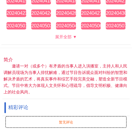
20240415
20240416
20240418
20240419
20240421
期
期
期
期
期
20240423
20240424
20240426
20240427
20240430
期
期
期
期
期
20240501
20240503
20240504
20240506
20240507
期
期
期
期
期
展开全部 ▼
简介
邀请一对（或多个）有矛盾的当事人进入演播室，主持人和人民
调解员现场为当事人排忧解难，通过节目告诉观众面对纠纷的智慧和
解决矛盾的艺术，将真实事件和综艺手段完美交融，塑造全新节目模
式。节目中将大力体现人文关怀和心理疏导，倡导文明积极、健康向
上的社会风尚。
精彩评论
暂无评论