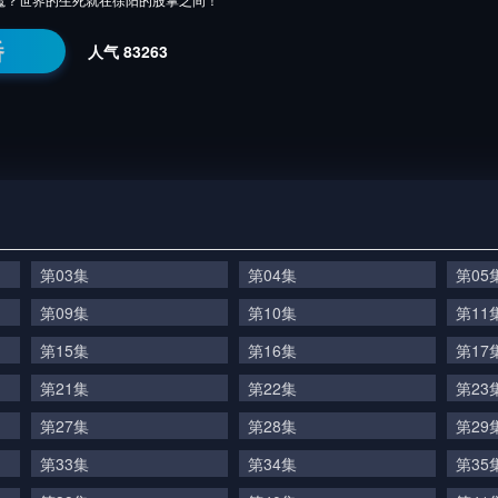
番
人气
83263
第03集
第04集
第05
第09集
第10集
第11
第15集
第16集
第17
第21集
第22集
第23
第27集
第28集
第29
第33集
第34集
第35