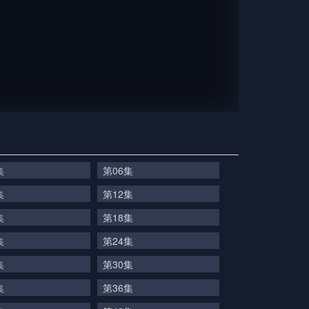
集
第06集
集
第12集
集
第18集
集
第24集
集
第30集
集
第36集