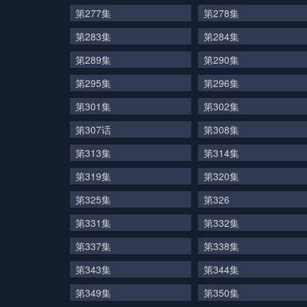
第277集
第278集
第283集
第284集
第289集
第290集
第295集
第296集
第301集
第302集
第307话
第308集
第313集
第314集
第319集
第320集
第325集
第326
第331集
第332集
第337集
第338集
第343集
第344集
第349集
第350集