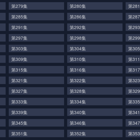
第279集
第280集
第28
第285集
第286集
第28
第291集
第292集
第29
第297集
第298集
第29
第303集
第304集
第30
第309集
第310集
第31
第315集
第316集
第31
第321集
第322集
第32
第327集
第328集
第32
第333集
第334集
第33
第339集
第340集
第34
第345集
第346集
第34
第351集
第352集
第35