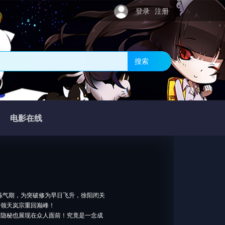
登录
注册
搜索
电影在线
气期，为突破修为早日飞升，徐阳闭关
带领天岚宗重回巅峰！
隐秘也展现在众人面前！究竟是一念成