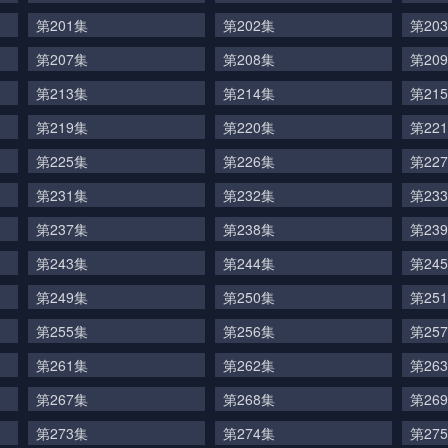
第201集
第202集
第20
第207集
第208集
第20
第213集
第214集
第21
第219集
第220集
第22
第225集
第226集
第22
第231集
第232集
第23
第237集
第238集
第23
第243集
第244集
第24
第249集
第250集
第25
第255集
第256集
第25
第261集
第262集
第26
第267集
第268集
第26
第273集
第274集
第27