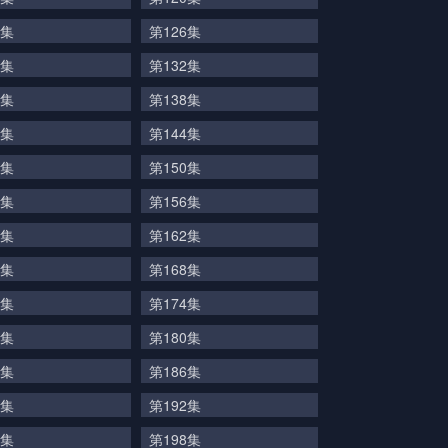
5集
第126集
1集
第132集
7集
第138集
3集
第144集
9集
第150集
5集
第156集
1集
第162集
7集
第168集
3集
第174集
9集
第180集
5集
第186集
1集
第192集
7集
第198集