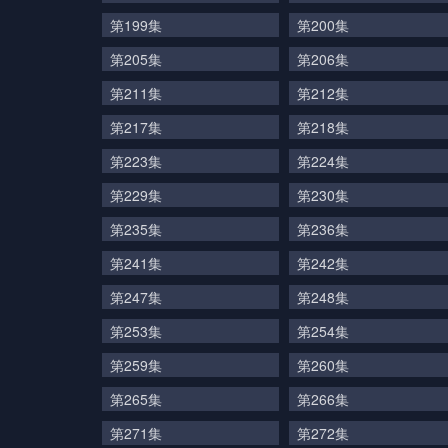
第199集
第200集
第205集
第206集
第211集
第212集
第217集
第218集
第223集
第224集
第229集
第230集
第235集
第236集
第241集
第242集
第247集
第248集
第253集
第254集
第259集
第260集
第265集
第266集
第271集
第272集