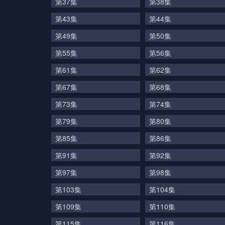
第37集
第38集
第43集
第44集
第49集
第50集
第55集
第56集
第61集
第62集
第67集
第68集
第73集
第74集
第79集
第80集
第85集
第86集
第91集
第92集
第97集
第98集
第103集
第104集
第109集
第110集
第115集
第116集