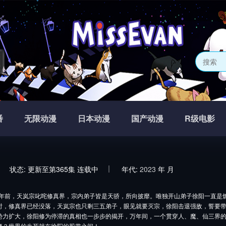
网
番
无限动漫
日本动漫
国产动漫
R级电影
状态:
更新至第365集
连载中
年代:
2023
年
月
，天岚宗叱咤修真界，宗内弟子皆是天骄，所向披靡。唯独开山弟子徐阳一直是炼
时，修真界已经没落，天岚宗也只剩三五弟子，眼见就要灭宗，徐阳击退强敌，誓要
扩大，徐阳修为停滞的真相也一步步的揭开，万年间，一个贯穿人、魔、仙三界的
魔？世界的生死就在徐阳的股掌之间！