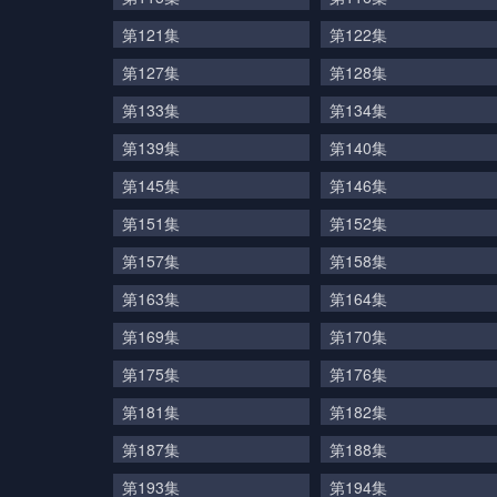
第121集
第122集
第127集
第128集
第133集
第134集
第139集
第140集
第145集
第146集
第151集
第152集
第157集
第158集
第163集
第164集
第169集
第170集
第175集
第176集
第181集
第182集
第187集
第188集
第193集
第194集