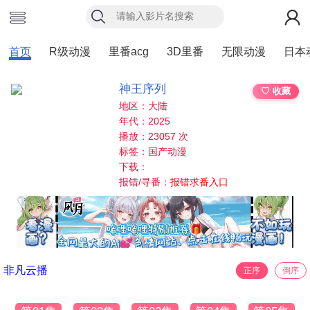
首页
R级动漫
里番acg
3D里番
无限动漫
日本
神王序列
♡ 收藏
地区：大陆
年代：2025
播放：23057 次
标签：国产动漫
下载：
报错/寻番：
报错求番入口
非凡云播
正序
倒序