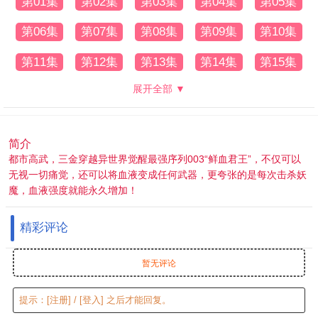
第01集
第02集
第03集
第04集
第05集
第06集
第07集
第08集
第09集
第10集
第11集
第12集
第13集
第14集
第15集
展开全部 ▼
简介
都市高武，三金穿越异世界觉醒最强序列003“鲜血君王”，不仅可以
无视一切痛觉，还可以将血液变成任何武器，更夸张的是每次击杀妖
魔，血液强度就能永久增加！
精彩评论
暂无评论
提示：
[注册]
/
[登入]
之后才能回复。